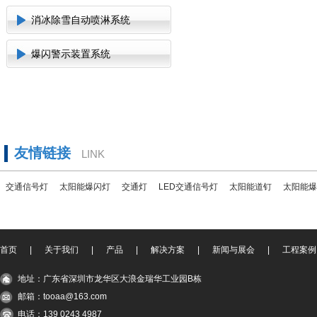
消冰除雪自动喷淋系统
爆闪警示装置系统
友情链接
LINK
交通信号灯
太阳能爆闪灯
交通灯
LED交通信号灯
太阳能道钉
太阳能爆
首页
|
关于我们
|
产品
|
解决方案
|
新闻与展会
|
工程案例
地址：广东省深圳市龙华区大浪金瑞华工业园B栋
邮箱：tooaa@163.com
电话：139 0243 4987