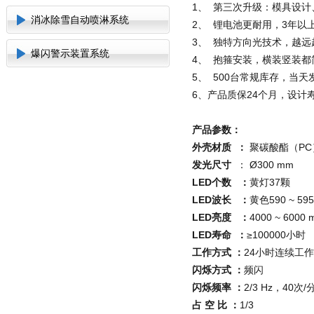
1
、
第三次升级：模具设计
消冰除雪自动喷淋系统
2
、
锂电池更耐用，
3
年以
3
、
独特方向光技术，越远
爆闪警示装置系统
4
、
抱箍安装，横装竖装都
5
、
500
台常规库存，当天
6
、产品质保
24
个月，设计
产品参数：
外壳材质
：
聚碳酸酯（
PC
发光尺寸
： Ø300 mm
LED
个数
：
黄灯
37
颗
LED
波长
：
黄色
590 ~ 59
LED
亮度
：
4000 ~ 6000 
LED
寿命
：
≥
100000
小时
工作方式 ：
24小时连续工
闪烁方式 ：
频闪
闪烁频率 ：
2/3 Hz，
40
次
/
占 空 比 ：
1/3