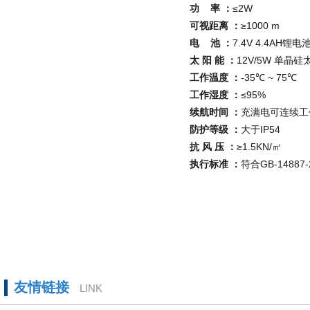
功
率 ：
≤
2W
可视距离 ：
≥
1000 m
电
池 ：
7.4V 4.4AH锂电
太 阳 能 ：
12V/5W 单晶
工作温度 ：
-35℃
~ 75
℃
工作湿度 ：
≤
95%
续航时间 ：
充满电可连续工
防护等级 ：
大于
IP54
抗 风 压 ：
≥
1.5KN/
㎡
执行标准 ：
符合
GB-14887-
友情链接
LINK